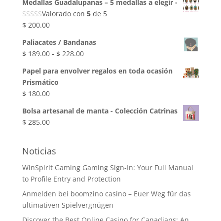
$ 250.00
Medallas Guadalupanas – 5 medallas a elegir -
hasta
Valorado con
5
de 5
$ 265.00
$
200.00
Paliacates / Bandanas
Rango
$
189.00
-
$
228.00
de
Papel para envolver regalos en toda ocasión
precios:
Prismático
desde
$
180.00
$ 189.00
hasta
Bolsa artesanal de manta - Colección Catrinas
$ 228.00
$
285.00
Noticias
WinSpirit Gaming Gaming Sign-In: Your Full Manual
to Profile Entry and Protection
Anmelden bei boomzino casino – Euer Weg für das
ultimativen Spielvergnügen
Discover the Best Online Casino for Canadians: An