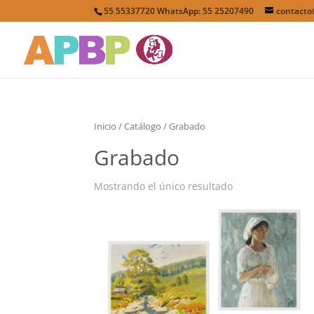
55 55337720 WhatsApp: 55 25207490
contact
Inicio
/
Catálogo
/ Grabado
Grabado
Mostrando el único resultado