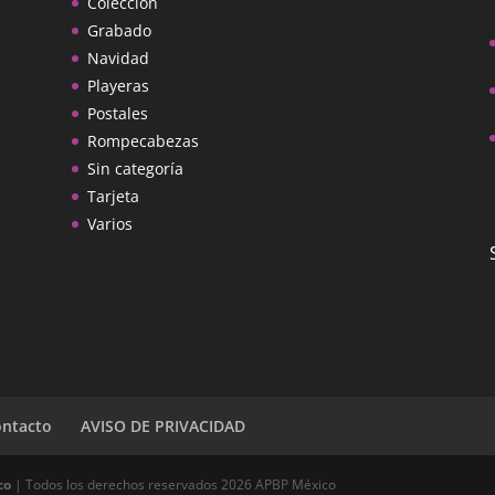
Colección
Grabado
Navidad
Playeras
Postales
Rompecabezas
Sin categoría
Tarjeta
Varios
ontacto
AVISO DE PRIVACIDAD
co
| Todos los derechos reservados 2026 APBP México