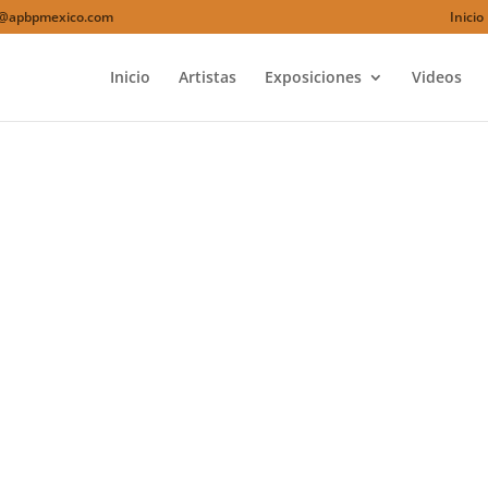
o@apbpmexico.com
Inicio
Inicio
Artistas
Exposiciones
Videos