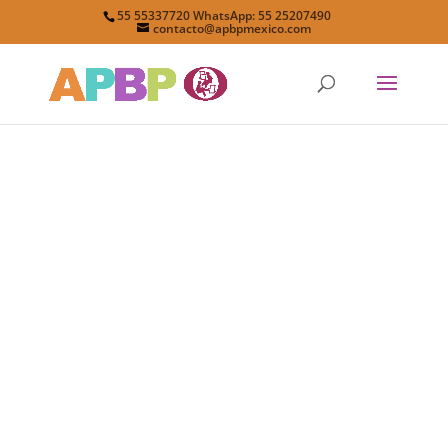
55 55337720 WhatsApp: 55 25207490
contacto@apbpmexico.com