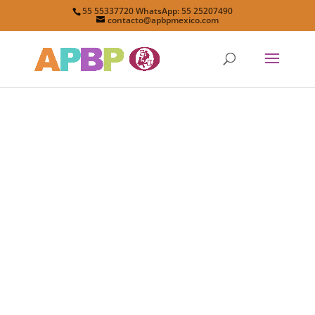
55 55337720 WhatsApp: 55 25207490
contacto@apbpmexico.com