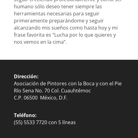
humano sólo deseo tener siempre las
herramientas necesarias para seguir
primeramente preparándome y seguir
alcanzando mis sueños como hasta hoy y mi
frase favorita es “Lucha por lo que quieres y
nos vemos en la cima”.
Dirección:
Asociación de Pintores con la Boca y con el Pie
Río Sena No. 70 Col. Cuauhtémoc
C.P. 06500 México, D.F.
Teléfono:
(55) 5533 7720 con 5 líneas