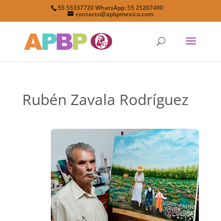
55 55337720 WhatsApp: 55 25207490
contacto@apbpmexico.com
Rubén Zavala Rodríguez