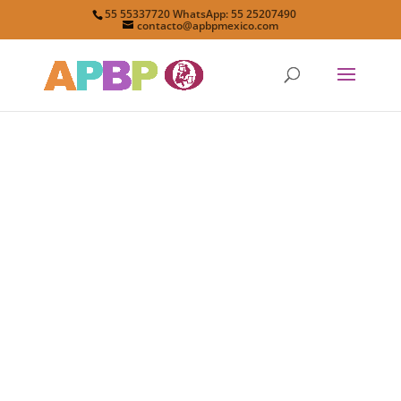
55 55337720 WhatsApp: 55 25207490
contacto@apbpmexico.com