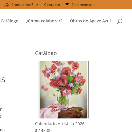
¿Quiénes somos?
Contacto
0 elementos
Catálogo
¿Cómo colaborar?
Obras de Agave Azul
Catálogo
as
ón
os
Calendario Artístico 2026
ema
$
143.00