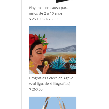
Playeras con causa para
niños de 2 a 10 años
Rango
$
250.00
-
$
265.00
de
precios:
desde
$ 250.00
hasta
$ 265.00
Litografías Colección Agave
Azul (Jgo. de 4 litografías)
$
260.00