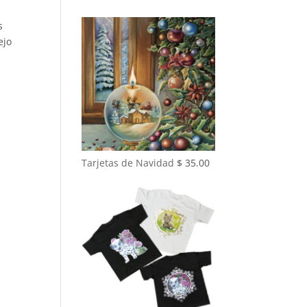
s
ejo
Tarjetas de Navidad
$
35.00