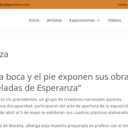
o@apbpmexico.com
Inicio
Inicio
Artistas
Exposiciones
Videos
nza
 la boca y el pie exponen sus obr
eladas de Esperanza”
cto sin precedentes, un grupo de creadores nacionales quienes
na discapacidad, participaron del acto de apertura de la exposici
de abril al 5 de mayo se exhibirán sus cuadros plásticos elaborad
ura de Morelia, alberga esta muestra preparada ex profeso con el t