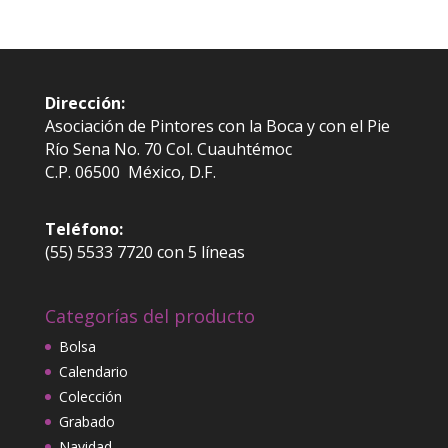
Dirección:
Asociación de Pintores con la Boca y con el Pie
Río Sena No. 70 Col. Cuauhtémoc
C.P. 06500 México, D.F.
Teléfono:
(55) 5533 7720 con 5 líneas
Categorías del producto
Bolsa
Calendario
Colección
Grabado
Navidad