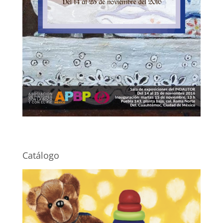
Catálogo