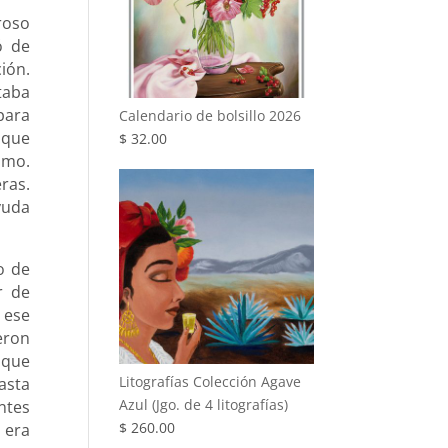
roso
ó de
ión.
taba
para
Calendario de bolsillo 2026
 que
$
32.00
smo.
ras.
yuda
o de
r de
 ese
eron
 que
Litografías Colección Agave
asta
Azul (Jgo. de 4 litografías)
ntes
$
260.00
 era