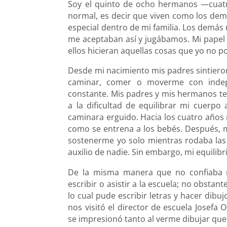
Soy el quinto de ocho hermanos —cuatr
normal, es decir que viven como los demás
especial dentro de mi familia. Los demá
me aceptaban así y jugábamos. Mi papel e
ellos hicieran aquellas cosas que yo no p
Desde mi nacimiento mis padres sintiero
caminar, comer o moverme con indep
constante. Mis padres y mis hermanos te
a la dificultad de equilibrar mi cuerpo
caminara erguido. Hacia los cuatro años 
como se entrena a los bebés. Después, 
sostenerme yo solo mientras rodaba las l
auxilio de nadie. Sin embargo, mi equilib
De la misma manera que no confiaba n
escribir o asistir a la escuela; no obsta
lo cual pude escribir letras y hacer dibu
nos visitó el director de escuela Josefa 
se impresionó tanto al verme dibujar que 