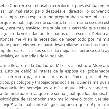
Eusebio Guerrero se rehusaba a recibirme, pues estaba teme
sar un mal rato; pero después el director lo convenci
 siempre con respeto y me preguntaban sobre mi situac
 porque no había quien me cuidara. En esa misma escuela es
, y era muy travieso, me subía en la carreola que tenía 
migo a toda velocidad por los patios de la escuela. Debido a
tonces me vi en la necesidad de hacer todo por mí mi
o tiene pocos elementos para desarrollarse o muchas barre
mpide realizar ciertas cosas. Lo mejor es liberarse de la a
ciales, en la medida de lo posible.
 me llevaron a la Ciudad de México, al Instituto Mexican
os. Esto se debió al interés de la esposa del gobernado
n se ofreció a pagar unos brazos mecánicos para mí. En
icos, psicólogos y trabajadoras sociales, quienes me pusi
 incapacitados semejantes a mí; aunque debo reconocer
ia de mi situación ya que me sentía igual que los demás, h
icológica de reconocimiento me lo reveló todo: “¿te sie
spejo?” a lo cual contesté: ¡por supuesto que no! para mi