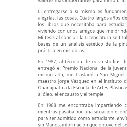
valores más importantes para mi son: la f
El entregarse a sí mismo es fundamenta
alegrías, las cosas. Cuatro largos años 
los libros que necesitaba para estudiar,
viviendo con unos amigos que me brindar
Mi tesis al concluir la Licenciatura se ti
bases de un análisis estético de la pi
práctica en mis obras.
En 1987, al término de mis estudios de
entregó el Premio Nacional de la Juvent
mismo año, me trasladé a San Miguel d
maestro Jorge Vázquez en el Instituto de
Guanajuato a la Escuela de Artes Plástica
al óleo, el encausto y el temple.
En 1988 me encontraba impartiendo curs
mientras pasaba por una situación económ
para ser admitido como estudiante, envíe
sin Manos, información que obtuve del s