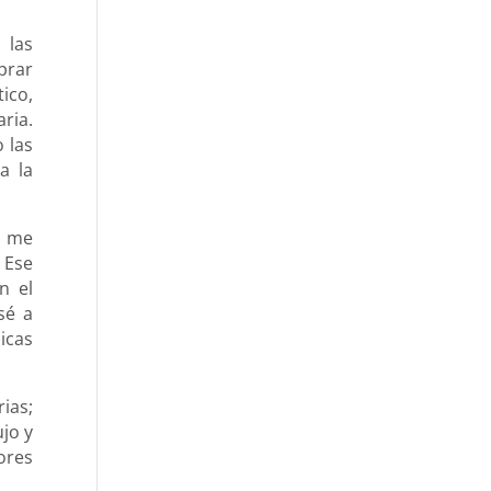
 las
prar
ico,
ria.
o las
a la
, me
 Ese
n el
sé a
icas
ias;
jo y
ores