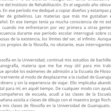
e del Instituto de Rehabilitación. En el segundo año obtuv
la. En ese período me dediqué a copiar diseños y estampas 
aller de gobelinos. Las materias que más me gustaban 
spañol. En ese tiempo tenía ya mucha consciencia de mi es
co cuando me enfrentaron por vez primera a otras gente
secuencia durante ese período escolar interrogué sobre c
usas de la existencia, los límites del ser, el infinito. Aunq
os propios de la filosofía, no obstante, esas interrogante
losofía en la Universidad, continué mis estudios de bachille
anografía, materia que me fue muy útil para mis trab
 aprobé los exámenes de admisión a la Escuela de Filosof
oncerniente al modo de desplazarme a la ciudad de Guanaju
dinero y sin la experiencia de viajar. Ello implicaba aband
 vital para mí, en aquél tiempo. De cualquier modo con ayud
compañeros de escuela, acudí a las clases de la Escuel
mañana asistía a clases de dibujo con el maestro Jorge Roch
 a mis clases de filosofía en la Universidad de Guanajuato.