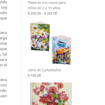
vida
Playeras con causa para
 soy
niños de 2 a 10 años
pués
Rango
$
250.00
-
$
265.00
 que
de
precios:
desde
iera
$ 250.00
arga
hasta
ente
$ 265.00
 que
 tal
para
n el
Libro de Cumpleaños
$
195.00
iera
, con
arde,
uien