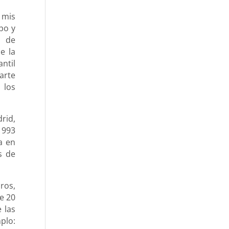
 mis
po y
d de
e la
ntil
arte
 los
rid,
1993
a en
s de
bros,
e 20
 las
plo: