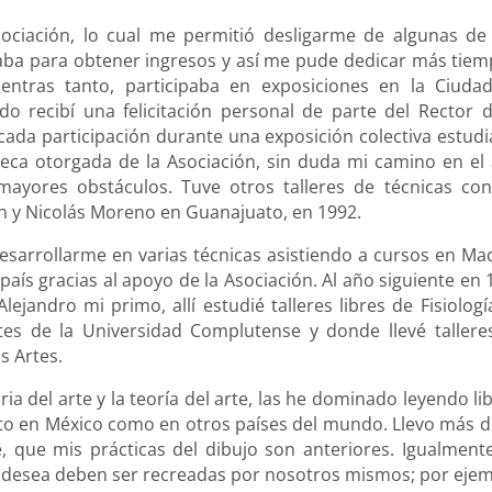
ociación, lo cual me permitió desligarme de algunas de
lizaba para obtener ingresos y así me pude dedicar más tiem
entras tanto, participaba en exposiciones en la Ciuda
o recibí una felicitación personal de parte del Rector d
da participación durante una exposición colectiva estudia
eca otorgada de la Asociación, sin duda mi camino en el 
yores obstáculos. Tuve otros talleres de técnicas con
 y Nicolás Moreno en Guanajuato, en 1992.
sarrollarme en varias técnicas asistiendo a cursos en Mad
aís gracias al apoyo de la Asociación. Al año siguiente en 
ejandro mi primo, allí estudié talleres libres de Fisiologí
tes de la Universidad Complutense y donde llevé tallere
s Artes.
ria del arte y la teoría del arte, las he dominado leyendo li
nto en México como en otros países del mundo. Llevo más d
, que mis prácticas del dibujo son anteriores. Igualmente
o desea deben ser recreadas por nosotros mismos; por ejem