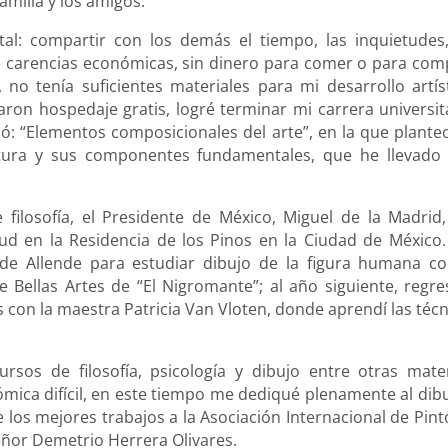
amilia y los amigos.
l: compartir con los demás el tiempo, las inquietudes,
de carencias económicas, sin dinero para comer o para com
 no tenía suficientes materiales para mi desarrollo artíst
on hospedaje gratis, logré terminar mi carrera universita
tuló: “Elementos composicionales del arte”, en la que plante
ntura y sus componentes fundamentales, que he llevado 
 filosofía, el Presidente de México, Miguel de la Madrid
ud en la Residencia de los Pinos en la Ciudad de México.
e Allende para estudiar dibujo de la figura humana co
 Bellas Artes de “El Nigromante”; al año siguiente, regre
s con la maestra Patricia Van Vloten, donde aprendí las técn
os de filosofía, psicología y dibujo entre otras mater
ica difícil, en este tiempo me dediqué plenamente al dibu
 los mejores trabajos a la Asociación Internacional de Pint
eñor Demetrio Herrera Olivares.