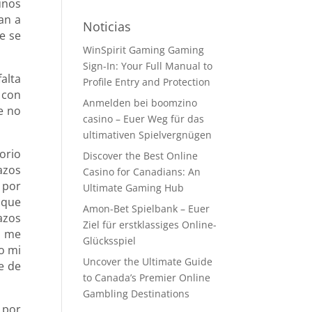
unos
an a
Noticias
e se
WinSpirit Gaming Gaming
Sign-In: Your Full Manual to
alta
Profile Entry and Protection
 con
Anmelden bei boomzino
e no
casino – Euer Weg für das
ultimativen Spielvergnügen
orio
Discover the Best Online
azos
Casino for Canadians: An
 por
Ultimate Gaming Hub
 que
Amon-Bet Spielbank – Euer
azos
Ziel für erstklassiges Online-
o me
Glücksspiel
o mi
Uncover the Ultimate Guide
e de
to Canada’s Premier Online
Gambling Destinations
 por