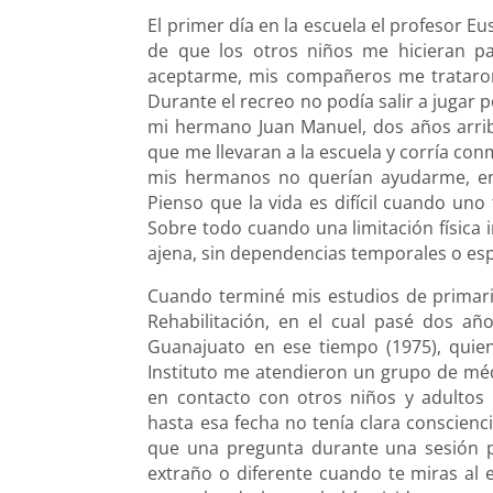
El primer día en la escuela el profesor 
de que los otros niños me hicieran pa
aceptarme, mis compañeros me trataron
Durante el recreo no podía salir a jugar
mi hermano Juan Manuel, dos años arriba
que me llevaran a la escuela y corría con
mis hermanos no querían ayudarme, en
Pienso que la vida es difícil cuando un
Sobre todo cuando una limitación física i
ajena, sin dependencias temporales o espe
Cuando terminé mis estudios de primaria
Rehabilitación, en el cual pasé dos añ
Guanajuato en ese tiempo (1975), quie
Instituto me atendieron un grupo de méd
en contacto con otros niños y adultos
hasta esa fecha no tenía clara conscienc
que una pregunta durante una sesión ps
extraño o diferente cuando te miras al e