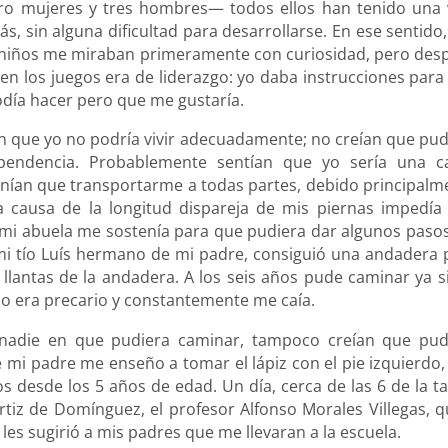
o mujeres y tres hombres— todos ellos han tenido una 
, sin alguna dificultad para desarrollarse. En ese sentido,
s niños me miraban primeramente con curiosidad, pero des
n los juegos era de liderazgo: yo daba instrucciones para
odía hacer pero que me gustaría.
n que yo no podría vivir adecuadamente; no creían que pud
endencia. Probablemente sentían que yo sería una c
nían que transportarme a todas partes, debido principalm
 a causa de la longitud dispareja de mis piernas impedía
mi abuela me sostenía para que pudiera dar algunos pasos,
mi tío Luís hermano de mi padre, consiguió una andadera 
lantas de la andadera. A los seis años pude caminar ya si
rio era precario y constantemente me caía.
adie en que pudiera caminar, tampoco creían que pud
nte mi padre me enseño a tomar el lápiz con el pie izquierdo
jos desde los 5 años de edad. Un día, cerca de las 6 de la t
Ortiz de Domínguez, el profesor Alfonso Morales Villegas, q
les sugirió a mis padres que me llevaran a la escuela.