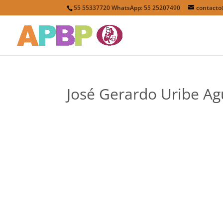
55 55337720 WhatsApp: 55 25207490
contact
José Gerardo Uribe A
Facebook
Twitter
LinkedIn