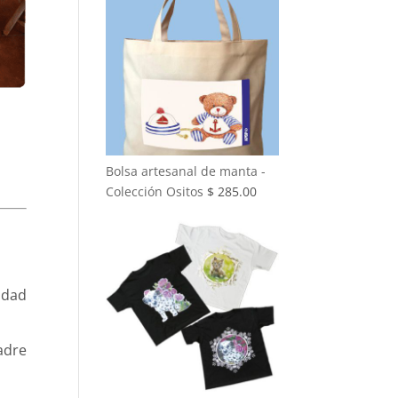
Bolsa artesanal de manta -
Colección Ositos
$
285.00
idad
adre