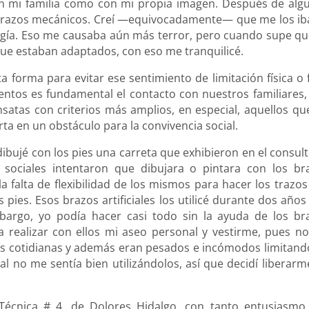
 en mi familia como con mi propia imagen. Después de alg
brazos mecánicos. Creí —equivocadamente— que me los ib
gía. Eso me causaba aún más terror, pero cuando supe qu
que estaban adaptados, con eso me tranquilicé.
forma para evitar ese sentimiento de limitación física o f
ntos es fundamental el contacto con nuestros familiares,
satas con criterios más amplios, en especial, aquellos qu
ta en un obstáculo para la convivencia social.
dibujé con los pies una carreta que exhibieron en el consult
 sociales intentaron que dibujara o pintara con los br
a falta de flexibilidad de los mismos para hacer los trazos
 pies. Esos brazos artificiales los utilicé durante dos años
bargo, yo podía hacer casi todo sin la ayuda de los br
 realizar con ellos mi aseo personal y vestirme, pues n
es cotidianas y además eran pesados e incómodos limitand
ual no me sentía bien utilizándolos, así que decidí liberarm
 Técnica # 4, de Dolores Hidalgo, con tanto entusiasmo