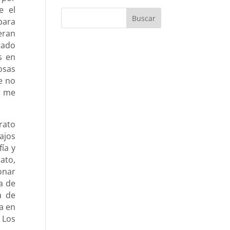
e el
para
eran
tado
s en
osas
ue no
s me
rato
ajos
ía y
ato,
onar
a de
a de
a en
 Los