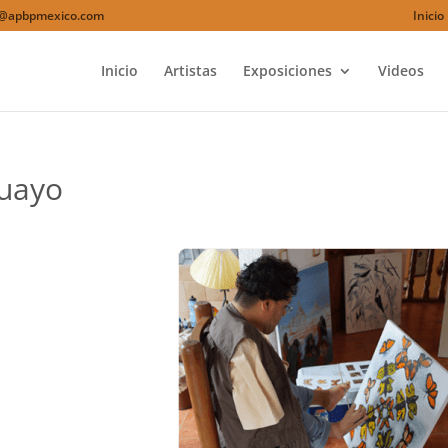
o@apbpmexico.com
Inicio
Inicio
Artistas
Exposiciones
Videos
guayo
Google+
Pinterest
Tumblr