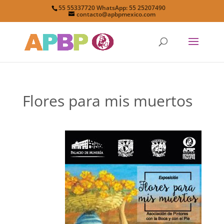
55 55337720 WhatsApp: 55 25207490
contacto@apbpmexico.com
Flores para mis muertos