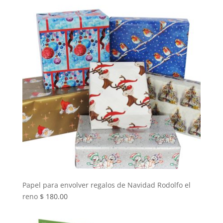
Papel para envolver regalos de Navidad Rodolfo el
reno
$
180.00