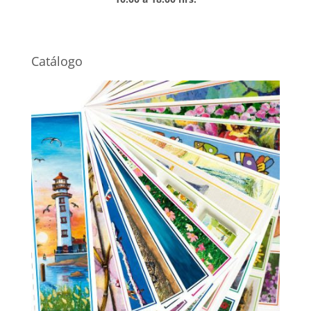
Catálogo