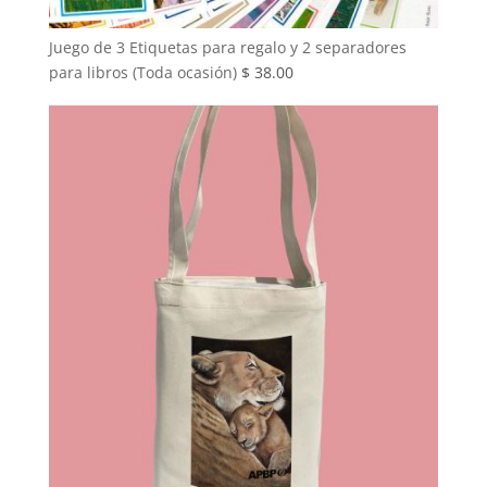
Juego de 3 Etiquetas para regalo y 2 separadores
para libros (Toda ocasión)
$
38.00