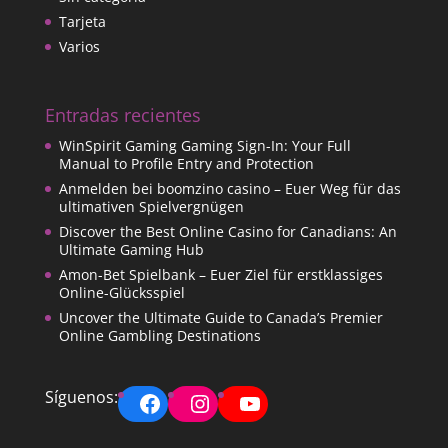
Tarjeta
Varios
Entradas recientes
WinSpirit Gaming Gaming Sign-In: Your Full
Manual to Profile Entry and Protection
Anmelden bei boomzino casino – Euer Weg für das
ultimativen Spielvergnügen
Discover the Best Online Casino for Canadians: An
Ultimate Gaming Hub
Amon-Bet Spielbank – Euer Ziel für erstklassiges
Online-Glücksspiel
Uncover the Ultimate Guide to Canada’s Premier
Online Gambling Destinations
Facebook
Instagram
YouTube
Síguenos: