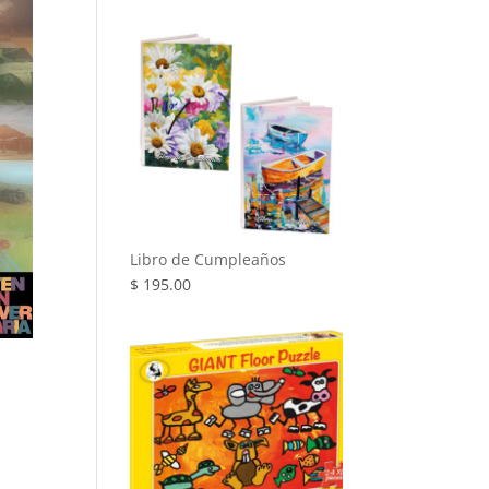
Libro de Cumpleaños
$
195.00