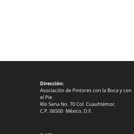
Dirección:
Asociación de Pintores con la Boca y con
el Pie
Río Sena No. 70 Col. Cuauhtémoc
C.P. 06500 México, D.F.