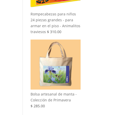
Rompecabezas para niños
24 piezas grandes - para
armar en el piso - Animalitos
traviesos
$
310.00
Bolsa artesanal de manta -
Colección de Primavera
$
285.00