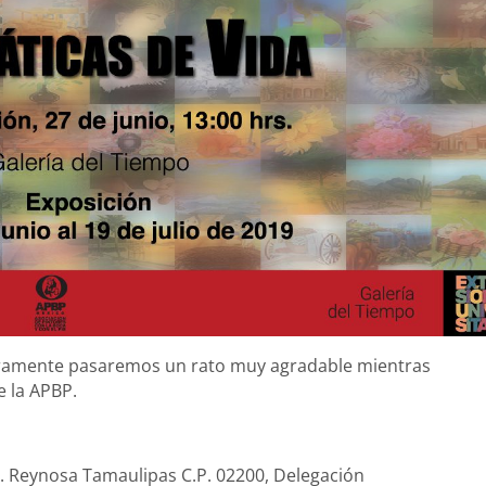
Google+
Pinterest
Tumblr
amente pasaremos un rato muy agradable mientras
e la APBP.
ol. Reynosa Tamaulipas C.P. 02200, Delegación