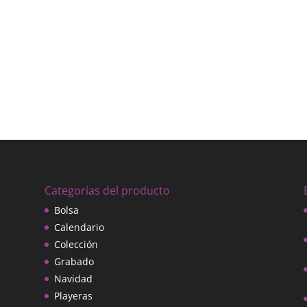
Categorías del producto
Bolsa
Calendario
Colección
Grabado
Navidad
Playeras