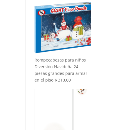
Rompecabezas para niños
Diversión Navideña 24
piezas grandes para armar
en el piso
$
310.00