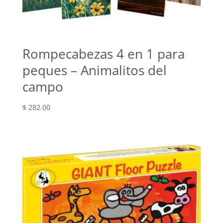
Rompecabezas 4 en 1 para
peques – Animalitos del
campo
$
282.00