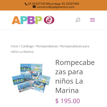
55 55337720 WhatsApp: 55 25207490
contacto@apbpmexico.com
Inicio
/
Catálogo
/
Rompecabezas
/ Rompecabezas para
niños La Marina
Rompecabe
zas para
niños La
Marina
$
195.00